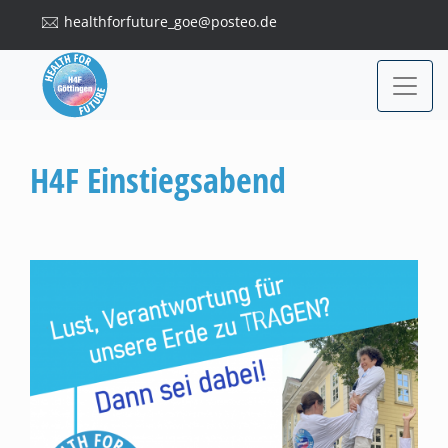
healthforfuture_goe@posteo.de
H4F Einstiegsabend