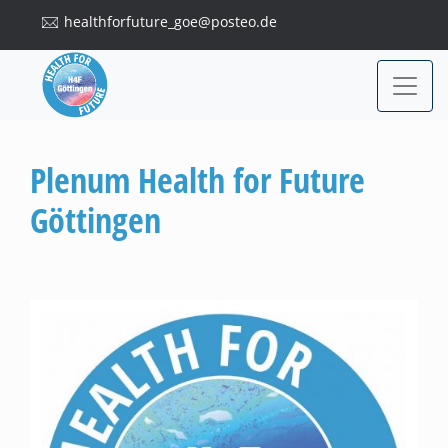
healthforfuture_goe@posteo.de
Plenum Health for Future
Göttingen