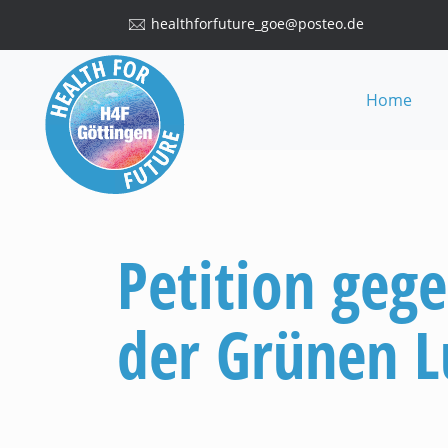
healthforfuture_goe@posteo.de
Home
Petition geg
der Grünen L