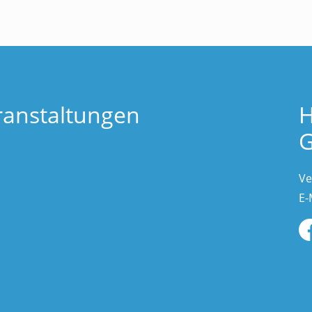
ranstaltungen
H
G
Ve
E-