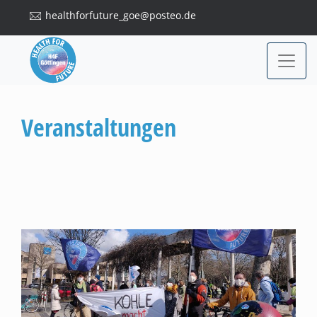
healthforfuture_goe@posteo.de
Veranstaltungen