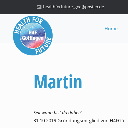
healthforfuture_goe@posteo.de
Home
Martin
Seit wann bist du dabei?
31.10.2019 Gründungsmitglied von H4FGö