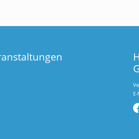
ranstaltungen
H
G
Ve
E-