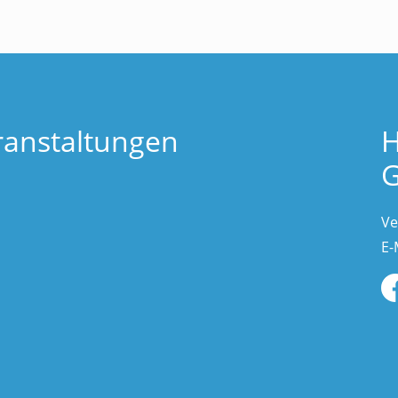
ranstaltungen
H
G
Ve
E-