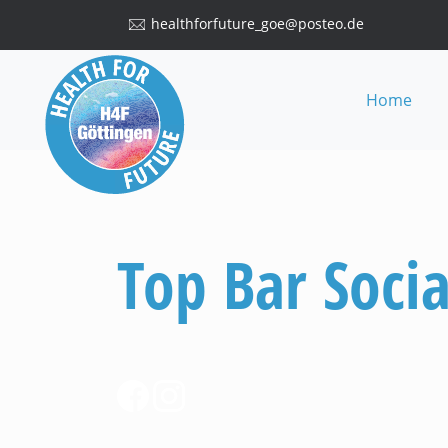
healthforfuture_goe@posteo.de
Home
Top Bar Socia