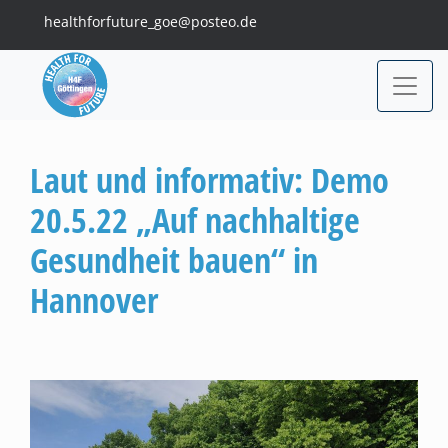
healthforfuture_goe@posteo.de
Laut und informativ: Demo
20.5.22 „Auf nachhaltige
Gesundheit bauen“ in
Hannover